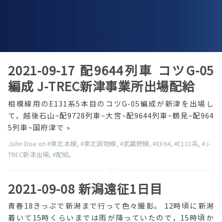
2021-09-17 配9644列車 コツG-05
編成 J-TREC新津事業所出場配給
相模線用のE131系5本目のコツG-05編成が新津を出場し
て，越後石山~配9728列車~大宮~配9644列車~鶴見~配964
5列車~国府津で
»
John Doe on
#東北本線
,
#東北貨物線
,
#武蔵野線
,
#EF64
,
#E131系
,
#J-
TREC新津出場
,
#配給
,
2021-09-08 新潟遠征1日目
青春18きっぷで新潟まで行って色々撮影。 12時頃に新潟
着いて15時くらいまでは雨が降っていたので，15時頃か