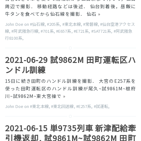
周辺で撮影． 移動経路などは後述． 仙台到着後，昼飯に
牛タンを食べてから仙石線を撮影． 仙石
»
John Doe on
#仙石線
,
#205系
,
#東北本線
,
#常磐線
,
#仙台空港アクセス
線
,
#阿武隈急行線
,
#701系
,
#E657系
,
#E721系
,
#SAT721系
,
#阿武隈急
行8100系
,
2021-06-29 試9862M 田町運転区ハ
ンドル訓練
15日に続き田町のハンドル訓練を撮影． 大宮のE257系を
使った田町運転区のハンドル訓練が尾久~試9861M~根府
川~試9862M~東大宮操で
»
John Doe on
#東北本線
,
#東北回送線
,
#E257系
,
#試運転
,
2021-06-15 単9735列車 新津配給牽
引機返却, 試9861M~試9862M 田町