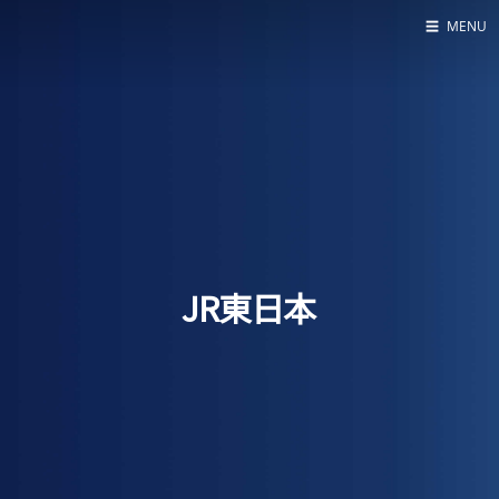
☰
MENU
Home
About
LED SS表
JR東日本