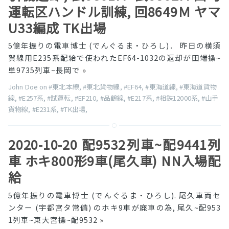
運転区ハンドル訓練, 回8649Ｍ ヤマ
U33編成 TK出場
5億年振りの電車博士 (でんぐるま・ひろし)． 昨日の横須
賀線用E235系配給で使われたEF64-1032の返却が田端操~
単9735列車~長岡で
»
John Doe on
#東北本線
,
#東北貨物線
,
#EF64
,
#東海道線
,
#東海道貨物
線
,
#E257系
,
#試運転
,
#EF210
,
#品鶴線
,
#E217系
,
#相鉄12000系
,
#山手
貨物線
,
#E231系
,
#TK出場
,
2020-10-20 配9532列車~配9441列
車 ホキ800形9車(尾久車) NN入場配
給
5億年振りの電車博士 (でんぐるま・ひろし). 尾久車両セ
ンター (宇都宮タ常備) のホキ9車が廃車の為, 尾久~配953
1列車~東大宮操~配9532
»