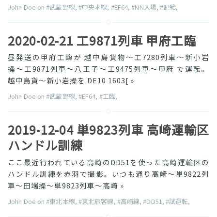
John Doe on
#武蔵野線
,
#中央本線
,
#EF64
,
#NN入場
,
#配給
,
2020-02-21 工9871列車 甲府工臨
昼発送の甲府工臨が 越中島貨物〜工7280列車〜新小岩
操〜工9871列車〜八王子〜工9475列車〜甲府 で運転。
越中島貨〜新小岩操を DE10 1603[
»
John Doe on
#武蔵野線
,
#EF64
,
#工臨
,
2019-12-04 単9823列車 高崎運輸区
ハンドル訓練
ここ最近行われている高崎のDD51を使った高崎運輸区の
ハンドル訓練を赤羽で撮影。いつも通り高崎〜単9822列
車〜田端操〜単9823列車〜高崎
»
John Doe on
#東北本線
,
#東北旅客線
,
#高崎線
,
#DD51
,
#試運転
,