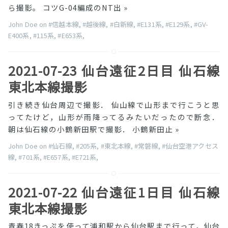
ら撮影。 コツG-04編成のNT出
»
John Doe on
#信越本線
,
#越後線
,
#白新線
,
#E131系
,
#E129系
,
#GV-
E400系
,
#115系
,
#E653系
,
2021-07-23 仙台遠征2日目 仙石線
東北本線撮影
引き続き仙台周辺で撮影． 仙山線で山形まで行こうと思
ってたけど，山形が雨降ってるみたいだったので断念．
朝は仙石線の小鶴新田駅で撮影． 小鶴新田止
»
John Doe on
#仙石線
,
#205系
,
#東北本線
,
#常磐線
,
#仙台空港アクセス
線
,
#701系
,
#E657系
,
#E721系
,
2021-07-22 仙台遠征1日目 仙石線
東北本線撮影
青春18きっぷを使って浦和駅から仙台駅まで行って，仙台