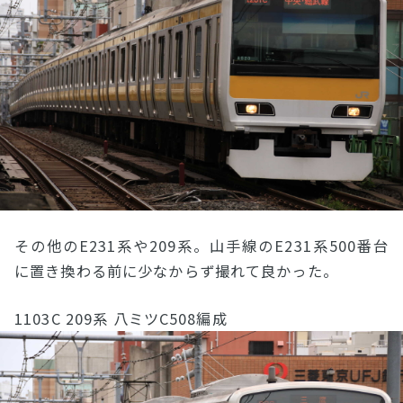
その他のE231系や209系。山手線のE231系500番台
に置き換わる前に少なからず撮れて良かった。
1103C 209系 八ミツC508編成