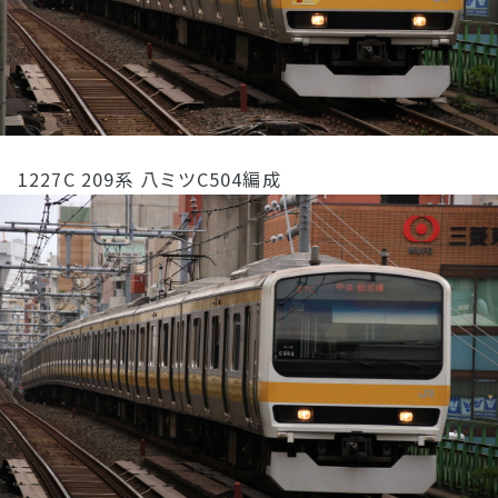
1227C 209系 八ミツC504編成