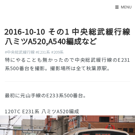
☰
MENU
Home
2016-10-10 その1 中央総武緩行線
About
八ミツA520,A540編成など
LED SS表
#中央総武緩行線
#E231系
#209系
特にやることも無かったので中央総武緩行線のE231
系500番台を撮影。撮影場所は全て秋葉原駅。
最初に元山手線のE233系500番台。
1207C E231系 八ミツA520編成