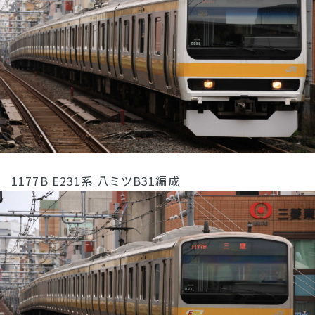
1177B E231系 八ミツB31編成