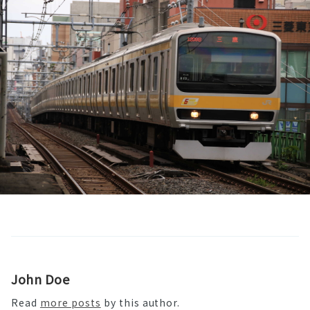
John Doe
Read
more posts
by this author.