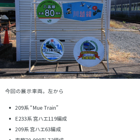
今回の展示車両。左から
209系 “Mue Train”
E233系 宮ハエ119編成
209系 宮ハエ63編成
東臨70-000形 Z2編成