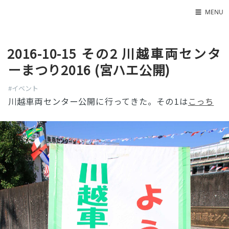
☰
MENU
Home
2016-10-15 その2 川越車両センタ
About
ーまつり2016 (宮ハエ公開)
LED SS表
#イベント
川越車両センター公開に行ってきた。その1は
こっち