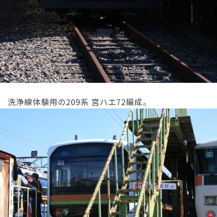
洗浄線体験用の209系 宮ハエ72編成。