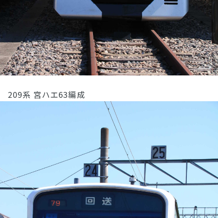
209系 宮ハエ63編成