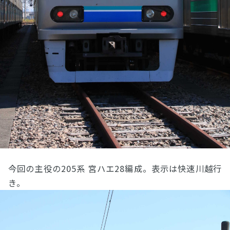
今回の主役の205系 宮ハエ28編成。表示は快速川越行
き。