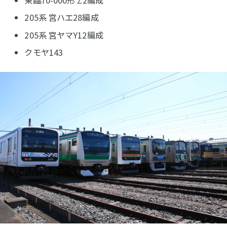
205系 宮ハエ28編成
205系 宮ヤマY12編成
クモヤ143