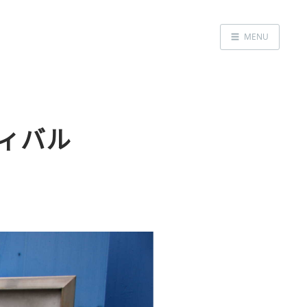
☰
MENU
Home
About
LED SS表
ティバル