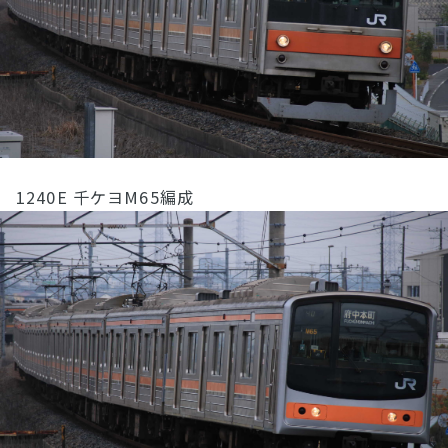
1240E 千ケヨM65編成