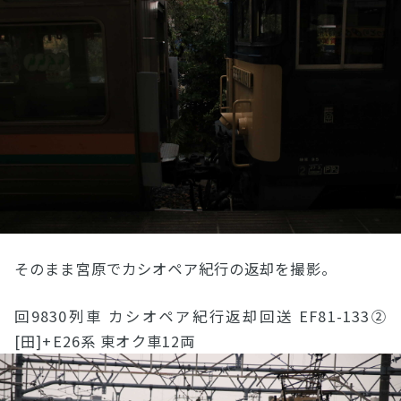
そのまま宮原でカシオペア紀行の返却を撮影。
回9830列車 カシオペア紀行返却回送 EF81-133②
[田]+E26系 東オク車12両