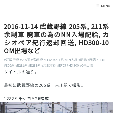
☰
MENU
Home
2016-11-14 武蔵野線 205系, 211系
About
余剰車 廃車の為のNN入場配給, カ
LED SS表
シオペア紀行返却回送, HD300-10
OM出場など
#武蔵野線
#205系
#高崎線
#EF64
#211系
#NN入場
#配給
#団臨
#EF81
#E26系
#E231系
#E233系
#東北本線
#EF65
#HD300
#OM出場
タイトルの通り。
最初に武蔵野線の205系。吉川駅で撮影。
1282E 千ケヨM26編成