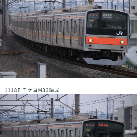
1118E 千ケヨM33編成