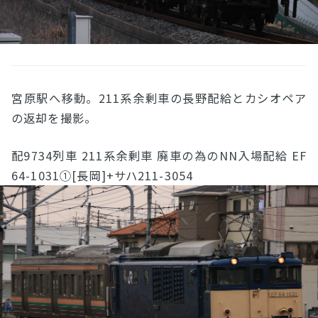
宮原駅へ移動。211系余剰車の長野配給とカシオペア
の返却を撮影。
配9734列車 211系余剰車 廃車の為のNN入場配給 EF
64-1031①[長岡]+サハ211-3054