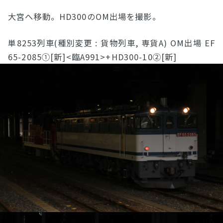
大宮へ移動。HD300のOM出場を撮影。
単8253列車(種別変更 : 貨物列車, 専貨A) OM出場 EF
65-2085①[新]<臨A991>+HD300-10②[新]