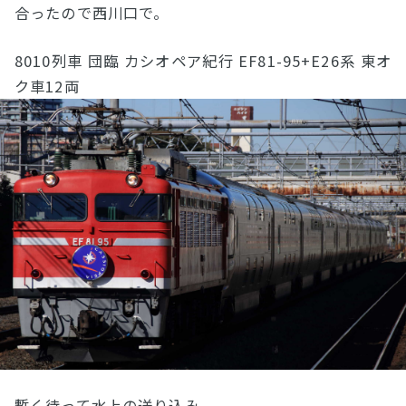
合ったので西川口で。
8010列車 団臨 カシオペア紀行 EF81-95+E26系 東オ
ク車12両
暫く待って水上の送り込み。