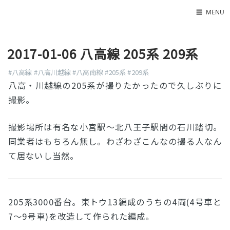
☰
MENU
Home
2017-01-06 八高線 205系 209系
About
LED SS表
#八高線
#八高川越線
#八高南線
#205系
#209系
八高・川越線の205系が撮りたかったので久しぶりに
撮影。
撮影場所は有名な小宮駅〜北八王子駅間の石川踏切。
同業者はもちろん無し。わざわざこんなの撮る人なん
て居ないし当然。
205系3000番台。東トウ13編成のうちの4両(4号車と
7〜9号車)を改造して作られた編成。