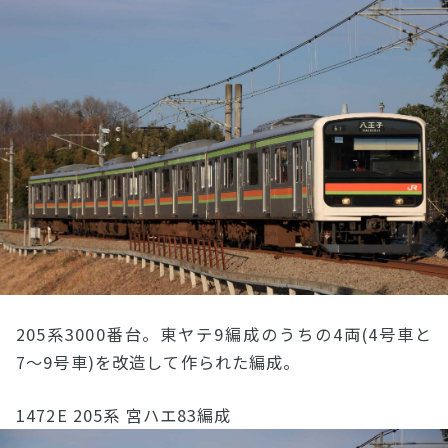
205系3000番台。東ヤテ9編成のうちの4両(4号車と
7〜9号車)を改造して作られた編成。
1472E 205系 宮ハエ83編成