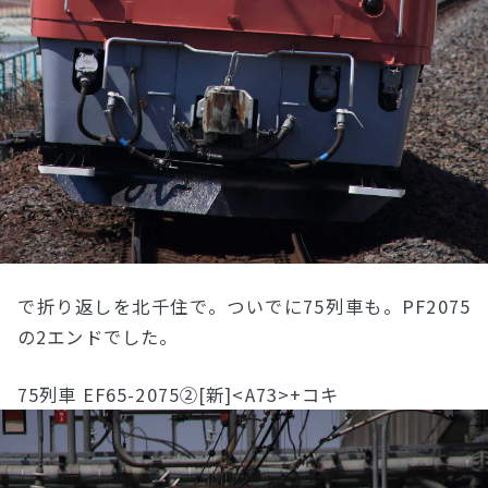
で折り返しを北千住で。ついでに75列車も。PF2075
の2エンドでした。
75列車 EF65-2075②[新]<A73>+コキ