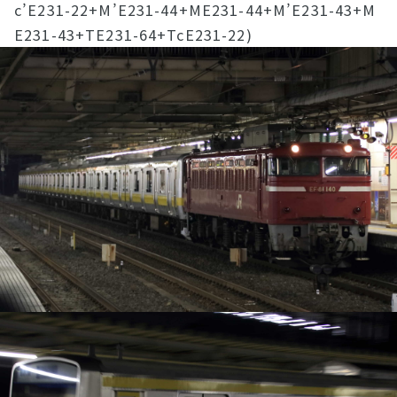
c’E231-22+M’E231-44+ME231-44+M’E231-43+M
E231-43+TE231-64+TcE231-22)