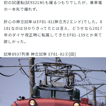
初の試運転(試9321M)も撮るつもりでしたが、乗車電
の一本先で撮れず。
肝心の神立試単はEF81-81(神立方2エンド)でした。8
181なのは分かりきってたとは言え、どうせなら2017
年のダイヤ改正時に転属してきたEF81-139とか来て
欲しかった。
試単8937列車 神立試単 EF81-81②[田]