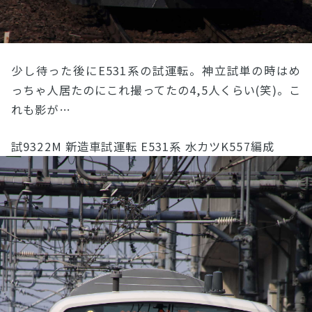
少し待った後にE531系の試運転。神立試単の時はめ
っちゃ人居たのにこれ撮ってたの4,5人くらい(笑)。こ
れも影が…
試9322M 新造車試運転 E531系 水カツK557編成