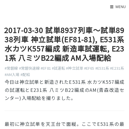
☰
MENU
Home
2017-03-30 試単8937列車〜試単89
About
38列車 神立試単(EF81-81), E531系
LED SS表
水カツK557編成 新造車試運転, E23
1系 八ミツB22編成 AM入場配給
#常磐線
#常磐快速線
#EF81
#試運転
#神立試単
#EF65
#E531系
#E231系
#AM入場
#配給
今日は神立試単と新造されたE531系 水カツK557編成
の試運転とE231系 八ミツB22編成のAM(青森改造セ
ンター)入場配給を撮りました。
最初に神立試単を天王台で面縦。ここでE531系の最