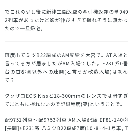
でこれの少し後に新津工臨返空の牽引機返却の単949
2列車があったけど影が伸びすぎて撮れそうに無かっ
たので一旦帰宅。
再度出てミツB22編成のAM配給を大宮で。AT入場と
言ってる方が居ましたがAM入場でした。E231系0番
台の首都圏以外への疎開(と言うか改造入場)は初め
て？
クソザコEOS Kissと18-300mmのレンズでは暗すぎ
てまともに撮れないので記録程度(笑)ということで。
配9751列車〜配9753列車 AM入場配給 EF81-140②
[長岡]+E231系 八ミツB22編成7両(10~8+4~1号車, T