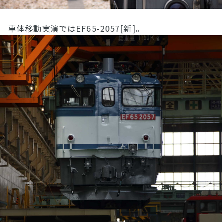
車体移動実演ではEF65-2057[新]。