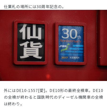
仕業札の場所には30周年記念の。
外にはDE10-1557[愛]。DE10形の最終全検車。DE10
の全検が終わると国鉄時代のディーゼル機関車の全検
は終わり。