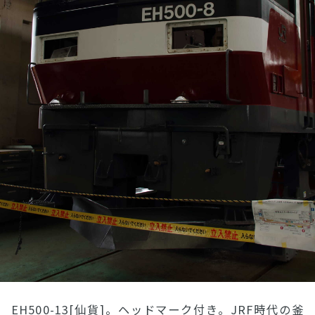
EH500-13[仙貨]。ヘッドマーク付き。JRF時代の釜