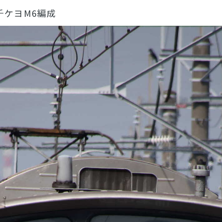
系 千ケヨM6編成