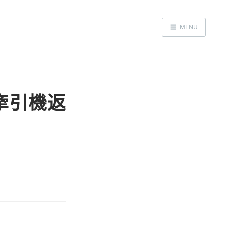
☰
MENU
Home
About
LED SS表
給牽引機返