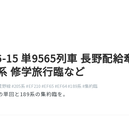
06-15 単9565列車 長野配
89系 修学旅行臨など
蔵野線
#205系
#EF210
#EF65
#EF64
#189系
#集約臨
4の単回と189系の集約臨を。