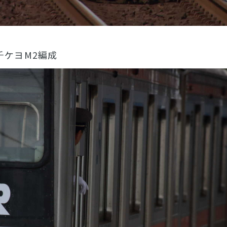
系 千ケヨM2編成