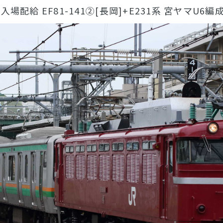
Y入場配給 EF81-141②[長岡]+E231系 宮ヤマU6編