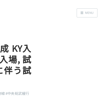
☰
MENU
Home
About
LED SS表
編成 KY入
入場, 試
に伴う試
物線
#中央総武緩行