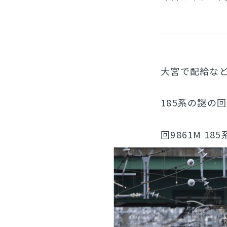
大宮で配給な
185系の謎の
回9861M 18