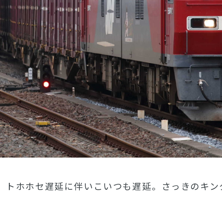
車、トホホセ遅延に伴いこいつも遅延。さっきのキ
。