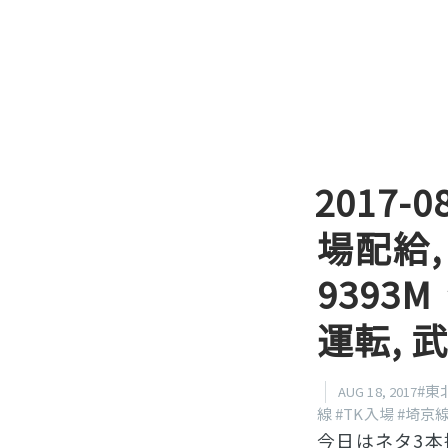
2017-
場配給,
939
運転, 
#東
AUG 18, 2017
線
#TK入場
#埼京
今日はネタ3本