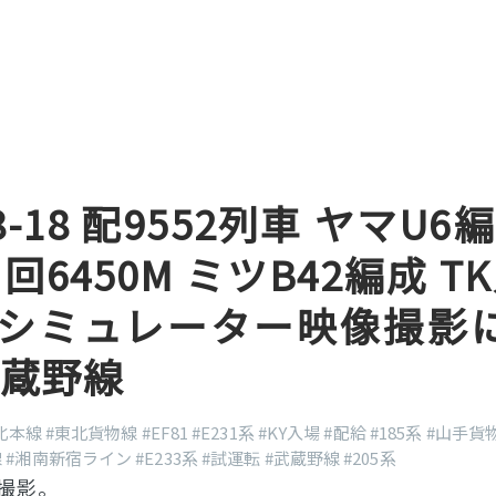
08-18 配9552列車 ヤマU6
 回6450M ミツB42編成 TK
3M シミュレーター映像撮影
武蔵野線
北本線
#東北貨物線
#EF81
#E231系
#KY入場
#配給
#185系
#山手貨
線
#湘南新宿ライン
#E233系
#試運転
#武蔵野線
#205系
撮影。