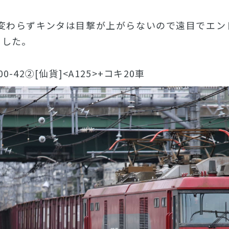
相変わらずキンタは目撃が上がらないので遠目でエ
リした。
00-42②[仙貨]<A125>+コキ20車