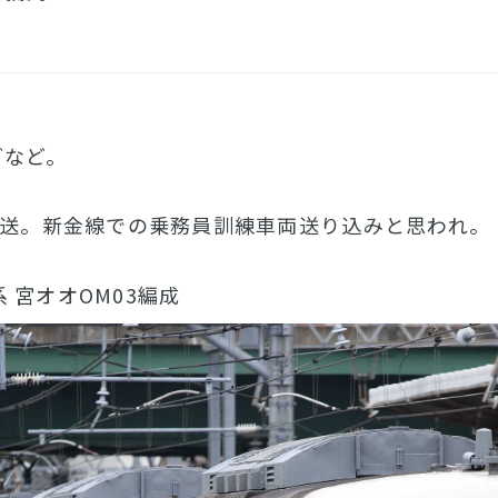
どなど。
回送。新金線での乗務員訓練車両送り込みと思われ。
5系 宮オオOM03編成