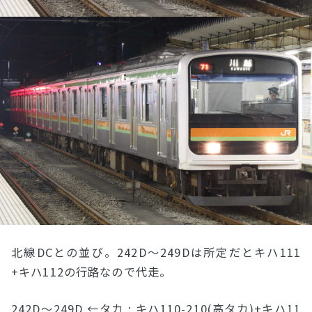
北線DCとの並び。242D〜249Dは所定だとキハ111
+キハ112の行路なので代走。
242D〜249D ←タカ : キハ110-210(高タカ)+キハ11