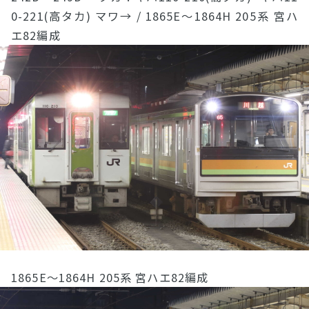
0-221(高タカ) マワ→ / 1865E〜1864H 205系 宮ハ
エ82編成
1865E〜1864H 205系 宮ハエ82編成