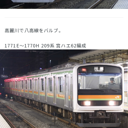
高麗川で八高線をバルブ。
1771E〜1770H 209系 宮ハエ62編成