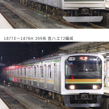
1877E〜1876H 209系 宮ハエ72編成