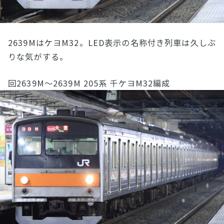
2639MはケヨM32。LED表示の名称付き列車は久しぶ
りな気がする。
回2639M〜2639M 205系 千ケヨM32編成