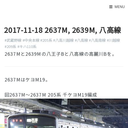
☰
MENU
Home
2017-11-18 2637M, 2639M, 八高線
About
LED SS表
#武蔵野線
#中央本線
#205系
#八高川越線
#八高線
#八高南線
#川越線
#209系
#キハ110系
2637Mと2639Mの八王子Bと八高線の高麗川Bを。
2637MはケヨM19。
回2637M〜2637M 205系 千ケヨM19編成