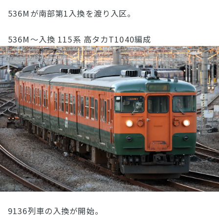
536Mが南部第1入換を渡り入区。
536M〜入換 115系 高タカT1040編成
9136列車の入換が開始。