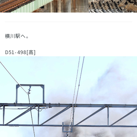
横川駅へ。
D51-498[高]