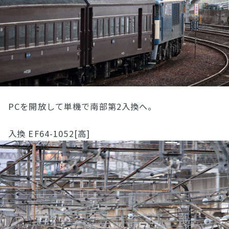
PCを開放して単機で南部第2入換へ。
入換 EF64-1052[高]