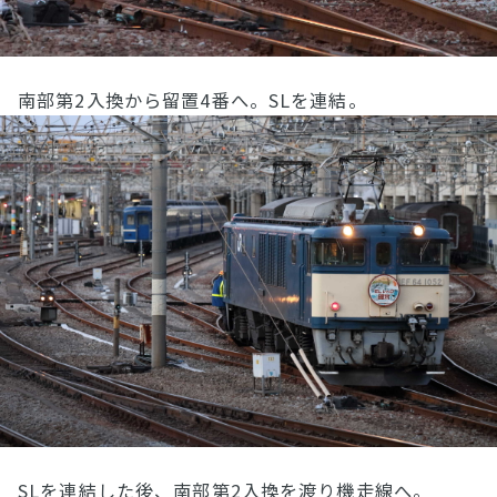
南部第2入換から留置4番へ。SLを連結。
SLを連結した後、南部第2入換を渡り機走線へ。