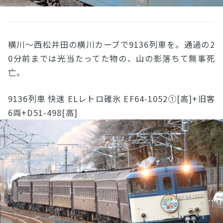
横川〜西松井田の横川カーブで9136列車を。通過の2
0分前までは光当たってた物の、山の影落ちて無事死
亡。
9136列車 快速 ELレトロ碓氷 EF64-1052①[高]+旧客
6両+D51-498[高]