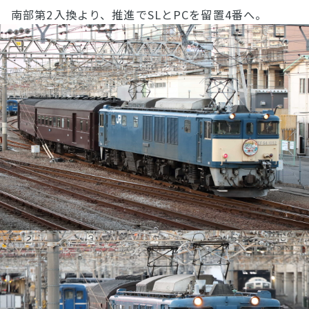
南部第2入換より、推進でSLとPCを留置4番へ。