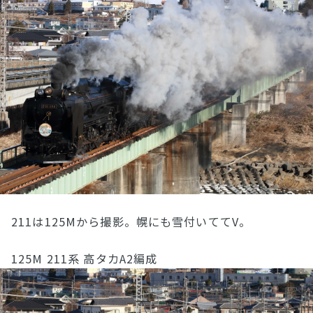
211は125Mから撮影。幌にも雪付いててV。
125M 211系 高タカA2編成