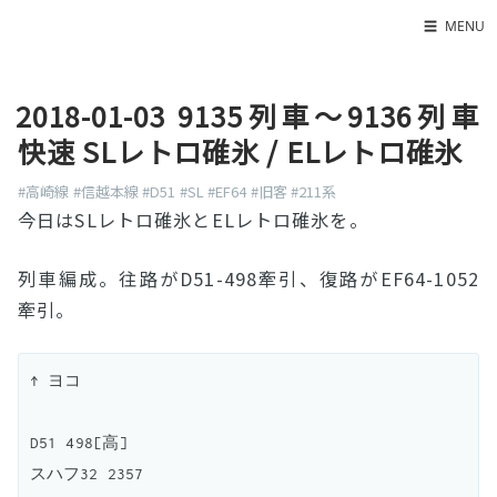
☰
MENU
Home
2018-01-03 9135列車〜9136列車
About
快速 SLレトロ碓氷 / ELレトロ碓氷
LED SS表
#高崎線
#信越本線
#D51
#SL
#EF64
#旧客
#211系
今日はSLレトロ碓氷とELレトロ碓氷を。
列車編成。往路がD51-498牽引、復路がEF64-1052
牽引。
↑ ヨコ

D51 498[高]

スハフ32 2357
