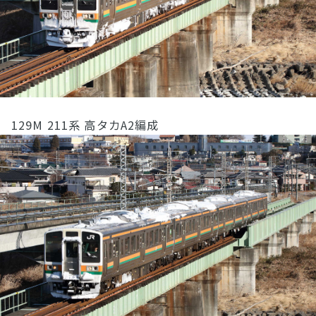
129M 211系 高タカA2編成