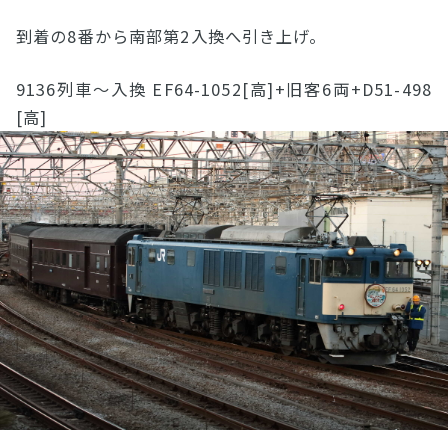
到着の8番から南部第2入換へ引き上げ。
9136列車〜入換 EF64-1052[高]+旧客6両+D51-498
[高]