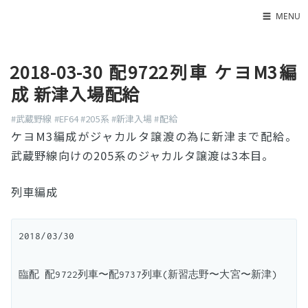
☰
MENU
Home
2018-03-30 配9722列車 ケヨM3編
About
成 新津入場配給
LED SS表
#武蔵野線
#EF64
#205系
#新津入場
#配給
ケヨM3編成がジャカルタ譲渡の為に新津まで配給。
武蔵野線向けの205系のジャカルタ譲渡は3本目。
列車編成
2018/03/30

臨配 配9722列車〜配9737列車(新習志野〜大宮〜新津)
