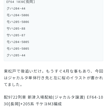
EF64 1030[長岡]

クハ204-44

モハ204-5006

モハ205-5006

サハ205-88

サハ205-87

モハ204-5005

モハ205-5005

東松戸で後追いだけ。もうすぐ4月な事もあり、今回
はジャカルタ単体行き先と左に桜のイラストが書かれ
てました。
配9722列車 新津入場配給(ジャカルタ譲渡) EF64-10
30[長岡]+205系 千ケヨM3編成