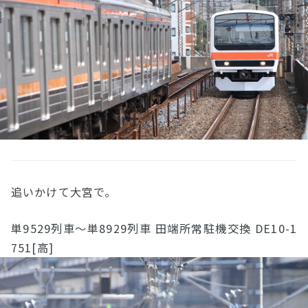
追いかけて大宮で。
単9529列車〜単8929列車 田端所常駐機交換 DE10-1
751[高]