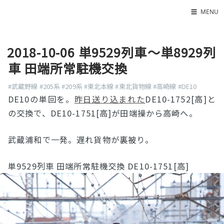
☰
MENU
Home
2018-10-06 単9529列車〜単8929列
About
車 田端所常駐機交換
LED SS表
#武蔵野線
#205系
#209系
#東北本線
#東北貨物線
#高崎線
#DE10
DE10の単回を。
昨日送り込まれた
DE10-1752[高]と
の交換で、DE10-1751[高]が田端操から高崎へ。
武蔵浦和で一発。遅れ貨物が裏被り。
単9529列車 田端所常駐機交換 DE10-1751[高]