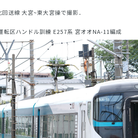
東北回送線 大宮~東大宮操で撮影．
町運転区ハンドル訓練 E257系 宮オオNA-11編成