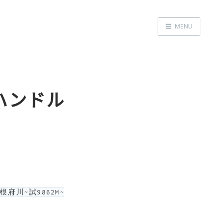
☰
MENU
Home
About
LED SS表
区ハンドル
~根府川~試9862M~