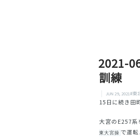
2021-
訓練
#東
JUN 29, 2021
15日に続き田
大宮のE257
で運転
東大宮操