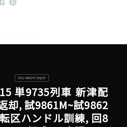
6-15 単9735列車 新津配
却, 試9861M~試9862
運転区ハンドル訓練, 回8