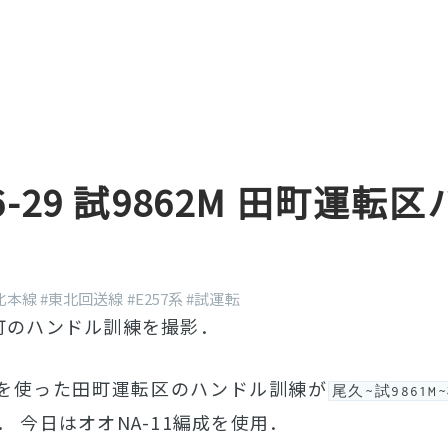
06-29 試9862M 田町運転
北本線
#東北回送線
#E257系
#試運転
町のハンドル訓練を撮影．
系を使った田町運転区のハンドル訓練が
尾久~試9861M
． 今日はオオNA-11編成を使用．