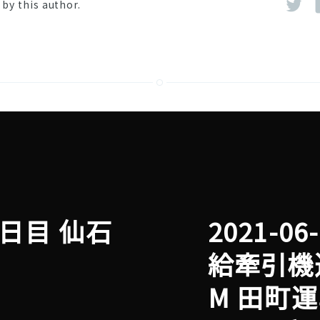
by this author.
征1日目 仙石
2021-0
給牽引機返
M 田町