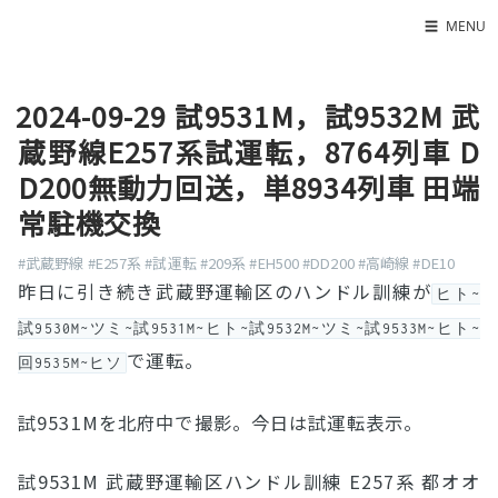
☰
MENU
Home
2024-09-29 試9531M，試9532M 武
About
蔵野線E257系試運転，8764列車 D
LED SS表
D200無動力回送，単8934列車 田端
常駐機交換
#武蔵野線
#E257系
#試運転
#209系
#EH500
#DD200
#高崎線
#DE10
昨日に引き続き武蔵野運輸区のハンドル訓練が
ヒト~
試9530M~ツミ~試9531M~ヒト~試9532M~ツミ~試9533M~ヒト~
で運転。
回9535M~ヒソ
試9531Mを北府中で撮影。今日は試運転表示。
試9531M 武蔵野運輸区ハンドル訓練 E257系 都オオ