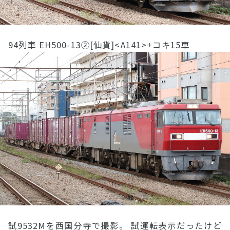
94列車 EH500-13②[仙貨]<A141>+コキ15車
試9532Mを西国分寺で撮影。 試運転表示だったけど