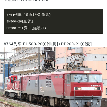
8764列車 EH500-20①[仙貨]+DD200-21①[愛]