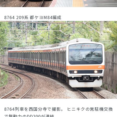
8764 209系 都ケヨM84編成
8764列車を西国分寺で撮影。 ヒニキクの常駐機交換
で無動力のDD200が連結。