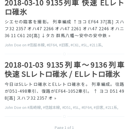
2018-03-10 9135列車 快速 ELレト
ロ碓氷
シエセの臨客を撮影。 列車編成 ↑ヨコ EF64 37[高] スハ
フ32 2357 オハ47 2266 オハ47 2261 オハ47 2246 オハニ
36 11 C61 20[高] ↓タカ 群馬八幡〜安中の安中鉄
»
John Doe on
#信越本線
,
#EF64
,
#旧客
,
#C61
,
#SL
,
#211系
,
2018-01-03 9135列車〜9136列車
快速 SLレトロ碓氷 / ELレトロ碓氷
今日はSLレトロ碓氷とELレトロ碓氷を。 列車編成。往路
がD51-498牽引、復路がEF64-1052牽引。 ↑ ヨコ D51 49
8[高] スハフ32 2357 オ
»
John Doe on
#高崎線
,
#信越本線
,
#D51
,
#SL
,
#EF64
,
#旧客
,
#211系
,
Page 1 of 1