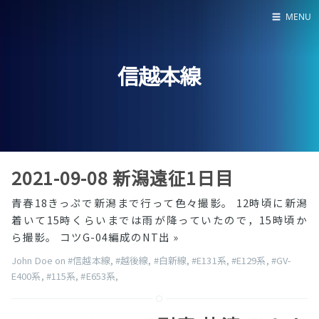
☰
MENU
Home
信越本線
About
LED SS表
2021-09-08 新潟遠征1日目
青春18きっぷで新潟まで行って色々撮影。 12時頃に新潟
着いて15時くらいまでは雨が降っていたので，15時頃か
ら撮影。 コツG-04編成のNT出
»
John Doe on
#信越本線
,
#越後線
,
#白新線
,
#E131系
,
#E129系
,
#GV-
E400系
,
#115系
,
#E653系
,