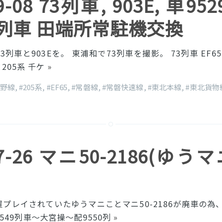
09-08 73列車, 903E, 単9
9列車 田端所常駐機交換
列車と903Eを。 東浦和で73列車を撮影。 73列車 EF65-20
E 205系 千ケ
»
蔵野線
,
#205系
,
#EF65
,
#常磐線
,
#常磐快速線
,
#東北本線
,
#東北貨物
07-26 マニ50-2186(ゆう
プレイされていたゆうマニことマニ50-2186が廃車の為、
549列車〜大宮操〜配9550列
»