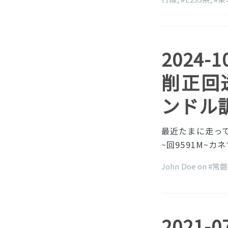
2024-
削正回送
ンドル
最近たまに走って
~回9591M~カ
John Doe on
#常
2021