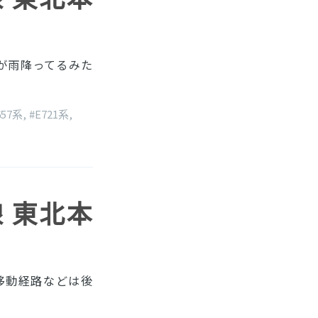
が雨降ってるみた
657系
,
#E721系
,
線 東北本
移動経路などは後