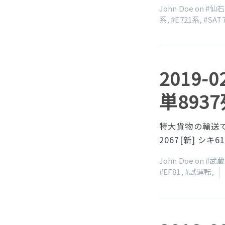
John Doe on
#仙
系
,
#E721系
,
#SAT
2019-
単893
特大貨物の輸送で
2067[新] シキ6
John Doe on
#武
#EF81
,
#試運転
,