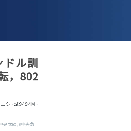
 ハンドル訓
，802
ニシ~試9494M~
#中央本線
,
#中央急