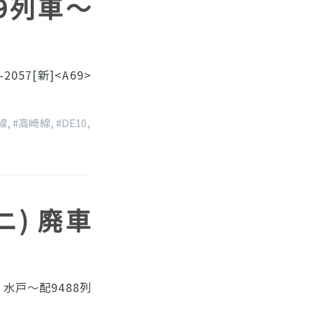
529列車〜
57[新]<A69>
線
,
#高崎線
,
#DE10
,
マニ) 廃車
水戸〜配9488列