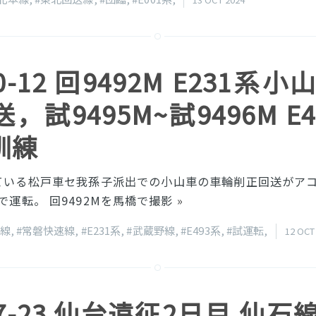
10-12 回9492M E231系
，試9495M~試9496M E4
訓練
いる松戸車セ我孫子派出での小山車の車輪削正回送がアコ~
ネで運転。 回9492Mを馬橋で撮影
»
磐線
,
#常磐快速線
,
#E231系
,
#武蔵野線
,
#E493系
,
#試運転
,
12 OCT
-07-23 仙台遠征2日目 仙石