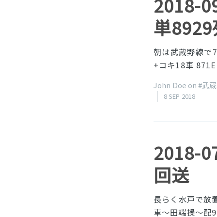
2018-
単892
朝は武蔵野線で73
+コキ18車 871
John Doe on
#武
8 SEP 2018
2018-
回送
長らく水戸で放置
車〜田端操〜配9