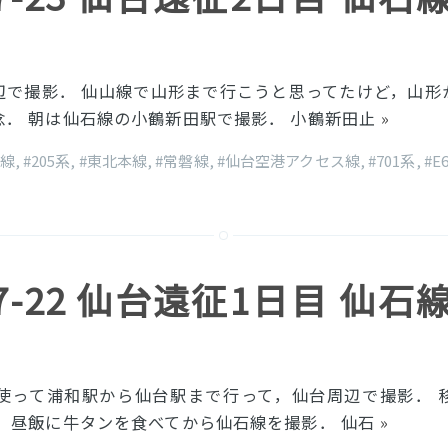
辺で撮影． 仙山線で山形まで行こうと思ってたけど，山形
念． 朝は仙石線の小鶴新田駅で撮影． 小鶴新田止
»
石線
,
#205系
,
#東北本線
,
#常磐線
,
#仙台空港アクセス線
,
#701系
,
#E
-07-22 仙台遠征1日目 仙石
を使って浦和駅から仙台駅まで行って，仙台周辺で撮影． 
後，昼飯に牛タンを食べてから仙石線を撮影． 仙石
»