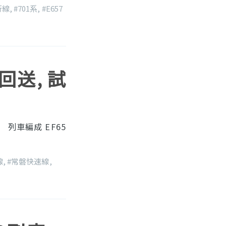
行線
,
#701系
,
#E657
 回送, 試
列車編成 EF65
線
,
#常磐快速線
,