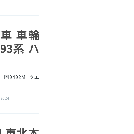
小山車 車輪
93系 ハ
回9492M~ウエ
 2024
線 東北本