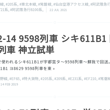
石線
,
#205系
,
#東北本線
,
#常磐線
,
#仙台空港アクセス線
,
#阿武隈急
721系
,
#阿武隈急行8100系
,
22 JUL 2021
02-14 9598列車 シキ611B1
7列車 神立試単
使われるシキ611B1が宇都宮タ〜9598列車〜蘇我で回送。 
11B1 ヨ8629 9598列車を東
»
蔵野線
,
#EF65
,
#特大貨物
,
#205系
,
#209系
,
#E231系
,
#EF210
,
#常磐
14 FEB 2019