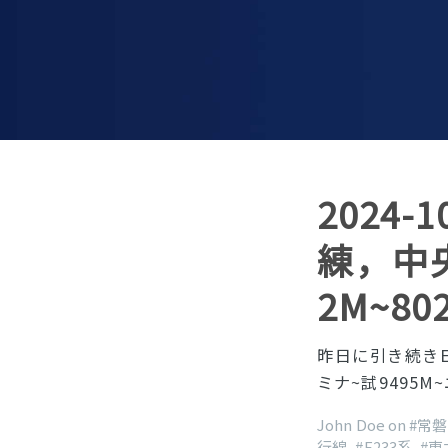
2024-
練，中
2M~80
昨日に引き続きE4
ミナ~試9495M~
John Doe on
#常
行線
,
#E233系
,
#東