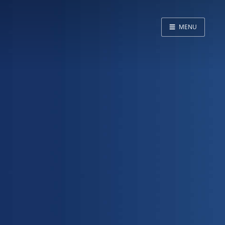
☰
MENU
Home
About
LED SS表