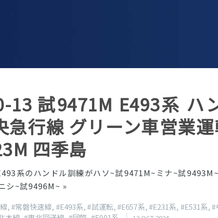
10-13 試9471M E493系
央急行線 グリーン車営業運転
23M 四季島
93系のハンドル訓練がハソ~試9471M~ミナ~試9493M~
ニシ~試9496M~
»
磐線
,
#常磐快速線
,
#E493系
,
#試運転
,
#E657系
,
#E231系
,
#E531系
,
北本線
,
#東北回送線
,
#団臨
,
#E001系
,
13 OCT 2024