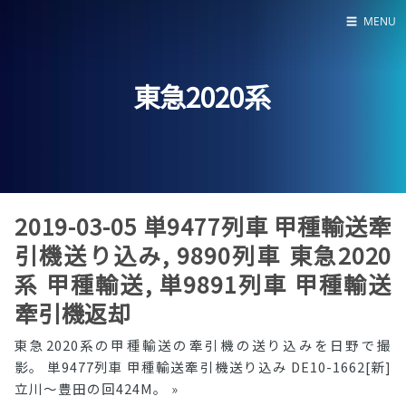
☰
MENU
Home
東急2020系
About
LED SS表
2019-03-05 単9477列車 甲種輸送牽
引機送り込み, 9890列車 東急2020
系 甲種輸送, 単9891列車 甲種輸送
牽引機返却
東急2020系の甲種輸送の牽引機の送り込みを日野で撮
影。 単9477列車 甲種輸送牽引機送り込み DE10-1662[新]
立川〜豊田の回424M。
»