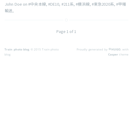
John Doe on
#中央本線
,
#DE10
,
#211系
,
#横浜線
,
#東急2020系
,
#甲種
輸送
,
Page 1 of 1
Train photo blog
© 2015 Train photo
Proudly generated by
HUGO
, with
blog
Casper
theme