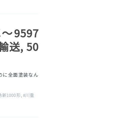
車〜9597
送, 50
なのに全面塗装なん
急新1000形
,
#川重