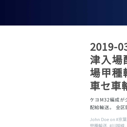
2019-
津入場配
場甲種輸
車セ車
ケヨM32編成が
配給輸送。 全区間
John Doe on
#京
甲種輸送
,
#川越線
,