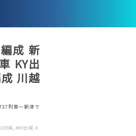
32編成 新
車 KY出
編成 川越
737列車〜新津で
#209系
,
#KY出場
,
#