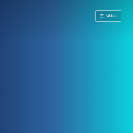
☰
MENU
Home
About
LED SS表