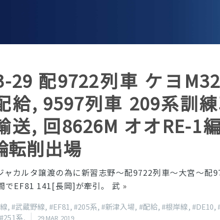
03-29 配9722列車 ケヨM
給, 9597列車 209系訓練
送, 回8626M オオRE-1
輪転削出場
ジャカルタ譲渡の為に新習志野〜配9722列車〜大宮〜配9
でEF81 141[長岡]が牽引。 武
»
葉線
,
#武蔵野線
,
#EF81
,
#205系
,
#新津入場
,
#配給
,
#根岸線
,
#DE10
,
#251系
,
29 MAR 2019