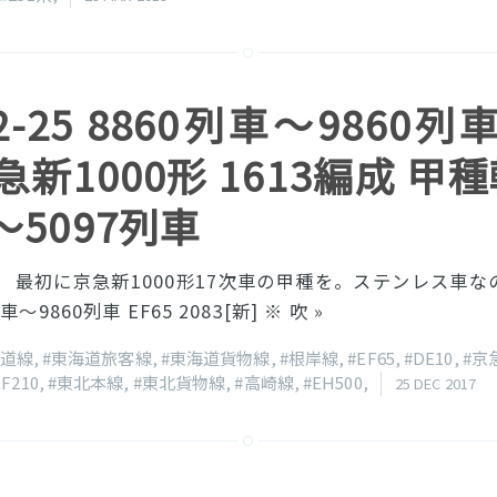
12-25 8860列車〜9860列
急新1000形 1613編成 甲種輸
〜5097列車
 最初に京急新1000形17次車の甲種を。ステンレス車
〜9860列車 EF65 2083[新] ※ 吹
»
海道線
,
#東海道旅客線
,
#東海道貨物線
,
#根岸線
,
#EF65
,
#DE10
,
#京
EF210
,
#東北本線
,
#東北貨物線
,
#高崎線
,
#EH500
,
25 DEC 2017