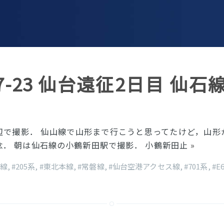
-07-23 仙台遠征2日目 仙石
辺で撮影． 仙山線で山形まで行こうと思ってたけど，山形
念． 朝は仙石線の小鶴新田駅で撮影． 小鶴新田止
»
石線
,
#205系
,
#東北本線
,
#常磐線
,
#仙台空港アクセス線
,
#701系
,
#E