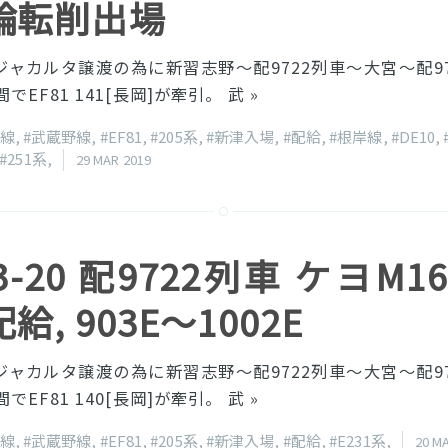
輪転削出場
ジャカルタ譲渡の為に新習志野〜配9722列車〜大宮〜配9
でEF81 141[長岡]が牽引。 武
»
葉線
,
#武蔵野線
,
#EF81
,
#205系
,
#新津入場
,
#配給
,
#根岸線
,
#DE10
,
#251系
,
29 MAR 2019
03-20 配9722列車 ケヨM
, 903E〜1002E
ジャカルタ譲渡の為に新習志野〜配9722列車〜大宮〜配9
でEF81 140[長岡]が牽引。 武
»
葉線
,
#武蔵野線
,
#EF81
,
#205系
,
#新津入場
,
#配給
,
#E231系
,
20 M