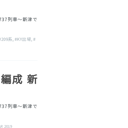
737列車〜新津で
#209系
,
#KY出場
,
#
16編成 新
737列車〜新津で
AR 2019