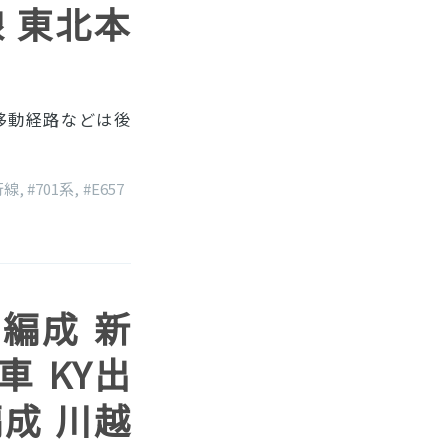
線 東北本
移動経路などは後
行線
,
#701系
,
#E657
32編成 新
車 KY出
編成 川越