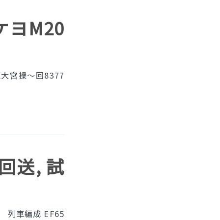
 ケヨM20
大宮操〜回8377
 回送, 試
列車編成 EF65