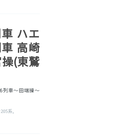
7列車 ハエ
列車 高崎
宮操(東鷲
66列車〜田端操〜
#205系
,