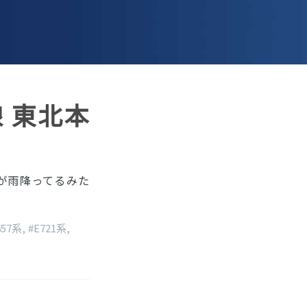
線 東北本
が雨降ってるみた
657系
,
#E721系
,