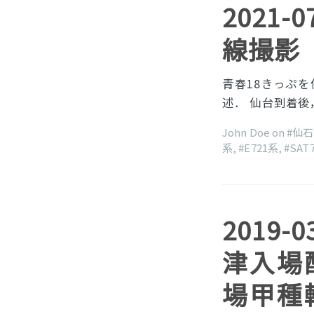
2021
線撮影
青春18きっぷ
述． 仙台到着
John Doe on
#仙
系
,
#E721系
,
#SAT
2019-
津入場配
場甲種輸