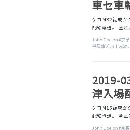
車セ車
ケヨM32編成が
配給輸送。 全区間
John Doe on
#京
甲種輸送
,
#川越線
,
2019-
津入場配給
ケヨM16編成が
配給輸送。 全区間
John Doe on
#京