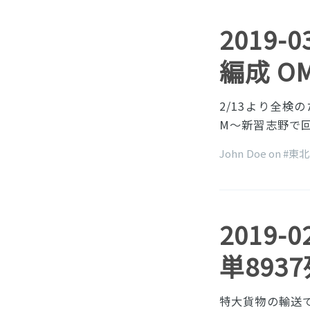
2019-
編成 O
2/13より全検
M〜新習志野で回
John Doe on
#東
2019-
単893
特大貨物の輸送で