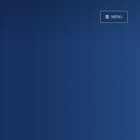
☰
MENU
Home
About
LED SS表