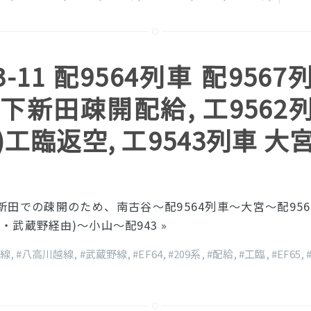
03-11 配9564列車 配956
 下新田疎開配給, 工9562
)工臨返空, 工9543列車 大
新田での疎開のため、南古谷〜配9564列車〜大宮〜配95
磐・武蔵野経由)〜小山〜配943
»
越線
,
#八高川越線
,
#武蔵野線
,
#EF64
,
#209系
,
#配給
,
#工臨
,
#EF65
,