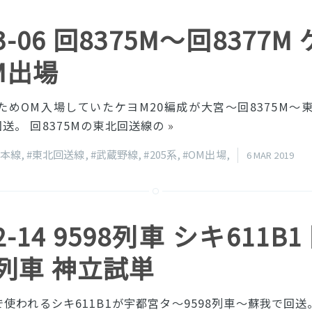
03-06 回8375M〜回8377M
M出場
のためOM入場していたケヨM20編成が大宮〜回8375M〜東
送。 回8375Mの東北回送線の
»
北本線
,
#東北回送線
,
#武蔵野線
,
#205系
,
#OM出場
,
6 MAR 2019
02-14 9598列車 シキ611B1
7列車 神立試単
使われるシキ611B1が宇都宮タ〜9598列車〜蘇我で回送。 