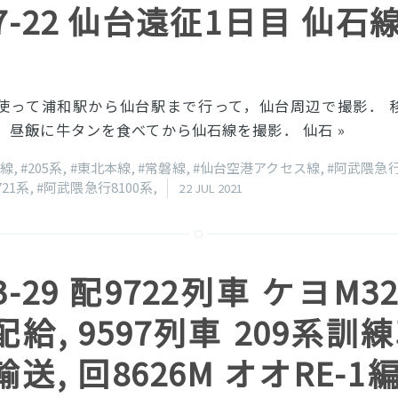
-07-22 仙台遠征1日目 仙石
を使って浦和駅から仙台駅まで行って，仙台周辺で撮影． 
後，昼飯に牛タンを食べてから仙石線を撮影． 仙石
»
石線
,
#205系
,
#東北本線
,
#常磐線
,
#仙台空港アクセス線
,
#阿武隈急
721系
,
#阿武隈急行8100系
,
22 JUL 2021
03-29 配9722列車 ケヨM
給, 9597列車 209系訓練
送, 回8626M オオRE-1