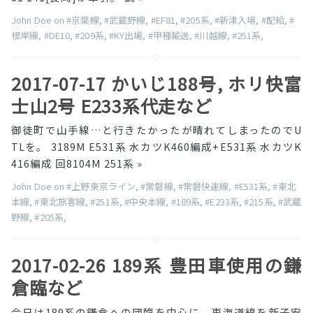
John Doe on
#京葉線
,
#武蔵野線
,
#EF81
,
#205系
,
#新津入場
,
#配給
,
#
根岸線
,
#DE10
,
#209系
,
#KY出場
,
#甲種輸送
,
#川越線
,
#251系
,
2017-07-17 かいじ188号, ホリ快富
士山2号 E233系代走など
御徒町で山手線…と行きたかったが晴れてしまったのでU
TLを。 3189M E531系 水カツK460編成+E531系 水カツK
416編成 回8104M 251系
»
John Doe on
#上野東京ライン
,
#常磐線
,
#常磐快速線
,
#E531系
,
#東北
本線
,
#東北旅客線
,
#251系
,
#中央本線
,
#189系
,
#E233系
,
#215系
,
#武蔵
野線
,
#205系
,
2017-02-26 189系 豊田車使用の鎌
倉臨など
今日は189系の鎌倉への団臨を中心に、東海道線を新子安