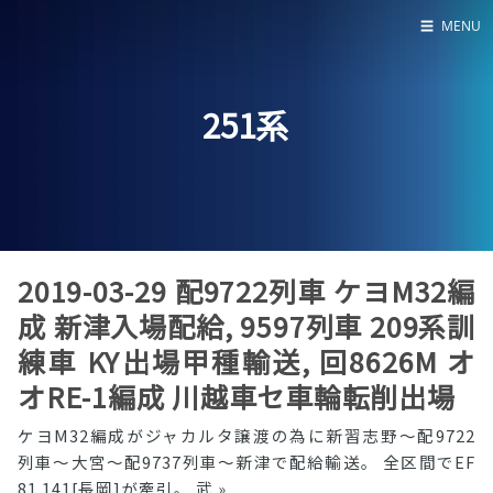
☰
MENU
Home
251系
About
LED SS表
2019-03-29 配9722列車 ケヨM32編
成 新津入場配給, 9597列車 209系訓
練車 KY出場甲種輸送, 回8626M オ
オRE-1編成 川越車セ車輪転削出場
ケヨM32編成がジャカルタ譲渡の為に新習志野〜配9722
列車〜大宮〜配9737列車〜新津で配給輸送。 全区間でEF
81 141[長岡]が牽引。 武
»