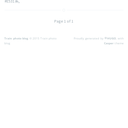
#E531系
,
Page 1 of 1
Train photo blog
© 2015 Train photo
Proudly generated by
HUGO
, with
blog
Casper
theme