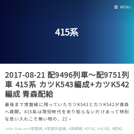
☰
MENU
Home
415系
About
LED SS表
2017-08-21 配9496列車〜配9751列
車 415系 カツK543編成+カツK542
編成 青森配給
最後まで常磐線に残っていたカツK543とカツK542が青森
へ疎開。415系は現役時代を余り知らないだけあって特別
な思い入れこそ無い物の、21
»
John Doe on
#常磐線
,
#常磐快速線
,
#高崎線
,
#EF81
,
#415系
,
#配給
,