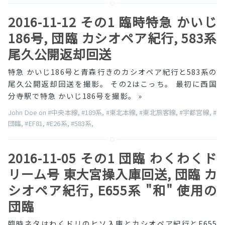
2016-11-12 その1 臨時特急 かいじ
186号, 団臨 カシオペア紀行, 583系
尾久公開返却回送
特急 かいじ186号と青森行きのカシオペア紀行と583系の
尾久公開返却回送を撮影。 その2はこっち。 最初に西国
分寺駅で特急 かいじ186号を撮影。
»
John Doe on
#中央本線
,
#189系
,
#東北本線
,
#東北旅客線
,
#宇都宮線
,
#
団臨
,
#EF81
,
#E26系
,
#583系
,
2016-11-05 その1 団臨 わくわくド
リーム号 東大宮操入庫回送, 団臨 カ
シオペア紀行, E655系 "和" 使用の
団臨
臨時ネタはわくドリのヒソ入庫とカシオペア紀行とE655