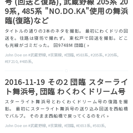
号 (回送と復路), 武蔵野線 205系 20
9系, 485系 "NO.DO.KA"使用の舞浜
臨(復路)など
タイトルの通りの3本のネタを撮影。 最初にわくドリの回
送を。往路は寝坊で撮れず。 東松戸で回送を撮影。どこ
も光線がゴミだった。 回9748M 団臨(
»
John Doe on
#武蔵野線
,
#京葉線
,
#団臨
,
#583系
,
#205系
,
#209系
,
#EF210
,
#485系
,
2016-11-19 その2 団臨 スターライ
ト舞浜号, 団臨 わくわくドリーム号
スターライト舞浜号とわくわくドリーム号の復路を撮
影。 最初にスターライト舞浜号の送り込み回送を西船橋
でバルブ。 そのまま西船橋で戻ってくるのをバ
»
John Doe on
#武蔵野線
,
#京葉線
,
#団臨
,
#E653系
,
#583系
,