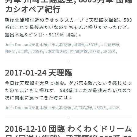
カシオペア紀行
朝は北浦和付近のラオックスカーブで天理臨を撮影。583
系はこれで最後みたいなのでちゃんと撮りたかったけど、
露出不足&ピン甘… 9119M 団臨(
»
John Doe on
#東北本線
,
#東北貨物線
,
#団臨
,
#583系
,
#武蔵野線
,
#EF65
,
#工臨
,
#205系
,
#東北旅客線
,
#宇都宮線
,
#EF81
,
#E26系
,
2017-01-24 天理臨
今日は天理臨を大宮で撮影。ゲバ禁&激パという感じだっ
たのでまともに撮れず。 583系はこれが最後みたいなので
次に関東に戻ってきた時には
»
John Doe on
#東北本線
,
#東北貨物線
,
#宇都宮線
,
#583系
,
#団臨
,
2016-12-10 団臨 わくわくドリーム