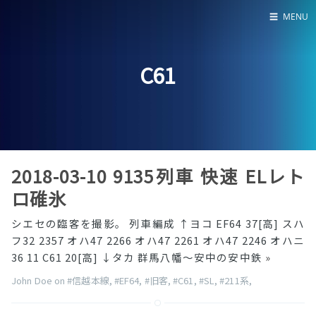
☰
MENU
Home
C61
About
LED SS表
2018-03-10 9135列車 快速 ELレト
ロ碓氷
シエセの臨客を撮影。 列車編成 ↑ヨコ EF64 37[高] スハ
フ32 2357 オハ47 2266 オハ47 2261 オハ47 2246 オハニ
36 11 C61 20[高] ↓タカ 群馬八幡〜安中の安中鉄
»
John Doe on
#信越本線
,
#EF64
,
#旧客
,
#C61
,
#SL
,
#211系
,