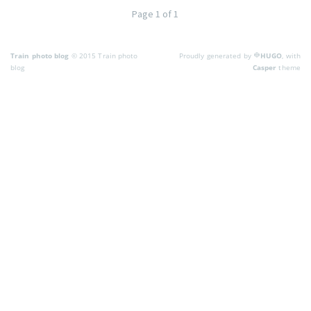
Page 1 of 1
Train photo blog
© 2015 Train photo
Proudly generated by
HUGO
, with
blog
Casper
theme