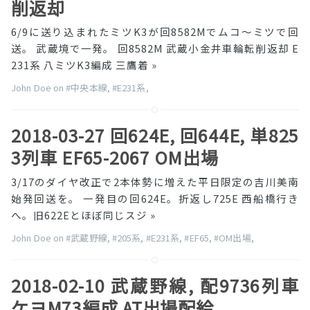
削返却
6/9に送り込まれたミツK3が回8582Mでムコ〜ミツで回
送。 武蔵境で一発。 回8582M 武蔵小金井車輪転削返却 E
231系 八ミツK3編成 三鷹着
»
John Doe on
#中央本線
,
#E231系
,
2018-03-27 回624E, 回644E, 単825
3列車 EF65-2067 OM出場
3/17のダイヤ改正で2本体勢に増えた平日限定の吉川美南
始発回送を。 一発目の回624E。折返し725E 西船橋行き
へ。旧622Eとほぼ同じスジ
»
John Doe on
#武蔵野線
,
#205系
,
#E231系
,
#EF65
,
#OM出場
,
2018-02-10 武蔵野線, 配9736列車
ケヨM73編成 AT出場配給