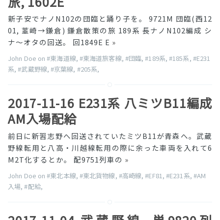
旅, 1602E
新子安でナノN102の団臨と踊り子を。 9721M 団臨(西12
01, 韮崎→鎌倉) 鎌倉散策の旅 189系 長ナノN102編成 シ
ナ〜オタの回送。 回1849E E
»
John Doe on
#東海道線
,
#東海道旅客線
,
#団臨
,
#189系
,
#185系
,
#E231
系
,
#武蔵野線
,
#京葉線
,
#205系
,
2017-11-16 E231系 八ミツB11編成
AM入場配給
前日に新習志野へ回送されていたミツB11が青森へ。武蔵
野線転用と八高・川越線転用の際に余った車両を入れて6
M2T化するとか。 配9751列車の
»
John Doe on
#東北本線
,
#東北貨物線
,
#高崎線
,
#EF81
,
#E231系
,
#AM
入場
,
#配給
,
2017-11-04 武蔵野線, 単9820列