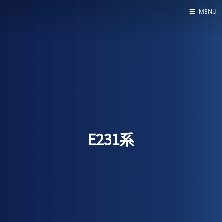
☰
MENU
Home
About
LED SS表
E231系