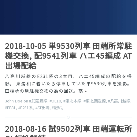
2018-10-05 単9530列車 田端所常駐
機交換, 配9541列車 ハエ45編成 AT
出場配給
八高川越線のE231系の3本目、ハエ45編成の配給を撮
影。 東浦和に着いたら停車していた単9530列車を撮影。
田端所の常駐機交換の為の回送。高
»
John Doe on
#武蔵野線
,
#DE10
,
#東北本線
,
#東北回送線
,
#八高川越線
,
#EF81
,
#E231系
,
#AT出場
,
#配給
,
2018-08-16 試9502列車 田端運転所