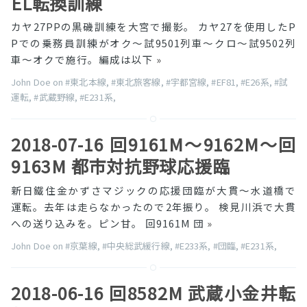
EL転換訓練
カヤ27PPの黒磯訓練を大宮で撮影。 カヤ27を使用したP
Pでの乗務員訓練がオク〜試9501列車〜クロ〜試9502列
車〜オクで施行。編成は以下
»
John Doe on
#東北本線
,
#東北旅客線
,
#宇都宮線
,
#EF81
,
#E26系
,
#試
運転
,
#武蔵野線
,
#E231系
,
2018-07-16 回9161M〜9162M〜回
9163M 都市対抗野球応援臨
新日鐵住金かずさマジックの応援団臨が大貫〜水道橋で
運転。去年は走らなかったので2年振り。 検見川浜で大貫
への送り込みを。ピン甘。 回9161M 団
»
John Doe on
#京葉線
,
#中央総武緩行線
,
#E233系
,
#団臨
,
#E231系
,
2018-06-16 回8582M 武蔵小金井転