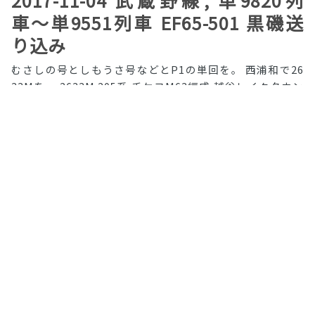
車〜単9551列車 EF65-501 黒磯送
り込み
むさしの号としもうさ号などとP1の単回を。 西浦和で26
33Mを。 2633M 205系 千ケヨM63編成 越谷レイクタウン
で色々。 835E 205系 千ケヨM13編成
»
John Doe on
#武蔵野線
,
#205系
,
#209系
,
#E231系
,
#高崎線
,
#東北本
線
,
#宇都宮線
,
#EF65
,
← Newer Posts
Page 2 of 5
Older Posts →
Train photo blog
© 2015 Train photo
Proudly generated by
HUGO
, with