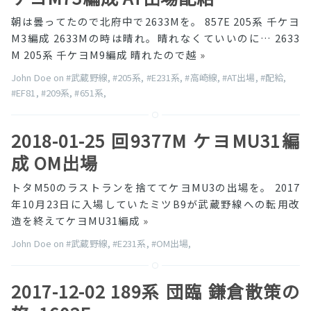
朝は曇ってたので北府中で2633Mを。 857E 205系 千ケヨ
M3編成 2633Mの時は晴れ。晴れなくていいのに… 2633
M 205系 千ケヨM9編成 晴れたので越
»
John Doe on
#武蔵野線
,
#205系
,
#E231系
,
#高崎線
,
#AT出場
,
#配給
,
#EF81
,
#209系
,
#651系
,
2018-01-25 回9377M ケヨMU31編
成 OM出場
トタM50のラストランを捨ててケヨMU3の出場を。 2017
年10月23日に入場していたミツB9が武蔵野線への転用改
造を終えてケヨMU31編成
»
John Doe on
#武蔵野線
,
#E231系
,
#OM出場
,
2017-12-02 189系 団臨 鎌倉散策の