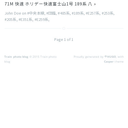
71M 快速 ホリデー快速富士山1号 189系 八
»
John Doe on
#中央本線
,
#団臨
,
#485系
,
#189系
,
#E257系
,
#253系
,
#205系
,
#E351系
,
#E259系
,
Page 1 of 1
Train photo blog
© 2015 Train photo
Proudly generated by
HUGO
, with
blog
Casper
theme