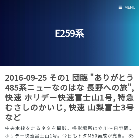
☰
MENU
Home
E259系
About
LED SS表
2016-09-25 その1 団臨 "ありがとう
485系ニューなのはな 長野への旅",
快速 ホリデー快速富士山1号, 特急
むさしのかいじ, 快速 山梨富士3号
など
中央本線を走るネタを撮影。撮影場所は立川〜日野間。
ホリデー快速富士山1号。今日もトタM50編成が充当。 85