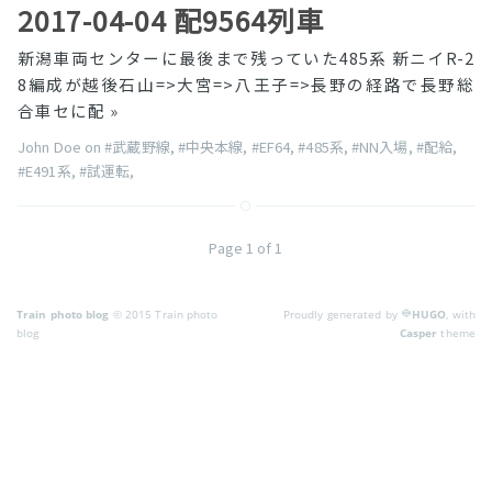
2017-04-04 配9564列車
新潟車両センターに最後まで残っていた485系 新ニイR-2
8編成が越後石山=>大宮=>八王子=>長野の経路で長野総
合車セに配
»
John Doe on
#武蔵野線
,
#中央本線
,
#EF64
,
#485系
,
#NN入場
,
#配給
,
#E491系
,
#試運転
,
Page 1 of 1
Train photo blog
© 2015 Train photo
Proudly generated by
HUGO
, with
blog
Casper
theme