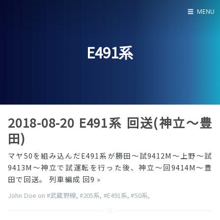
☰
MENU
Home
E491系
About
LED SS表
2018-08-20 E491系 回送(神立〜豊
田)
マヤ50を組み込んだE491系が勝田〜試9412M〜上野〜試
9413M〜神立で試運転を行った後、神立〜回9414M〜豊
田で回送。 列車編成 回9
»
John Doe on
#武蔵野線
,
#205系
,
#E491系
,
#50系
,